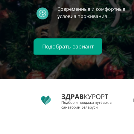
Современные и комфортные
условия проживания
Подобрать вариант
ЗДРАВ
КУРОРТ
Подбор и продажа путёвок
в
санатории Беларуси