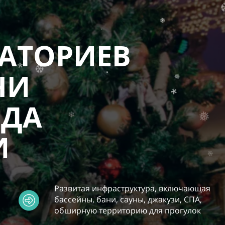
.
НАТОРИЕВ
❄
ЕЧИ
.
ОДА
*
❆
❅
.
И
*
❅
❄
Развитая инфраструктура, включающая
я
бассейны, бани, сауны, джакузи, СПА,
❄
обширную территорию для прогулок