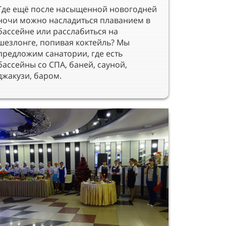
Где ещё после насыщенной новогодней
ночи можно насладиться плаванием в
бассейне или расслабиться на
шезлонге, попивая коктейль? Мы
предложим санатории, где есть
бассейны со СПА, баней, сауной,
джакузи, баром.