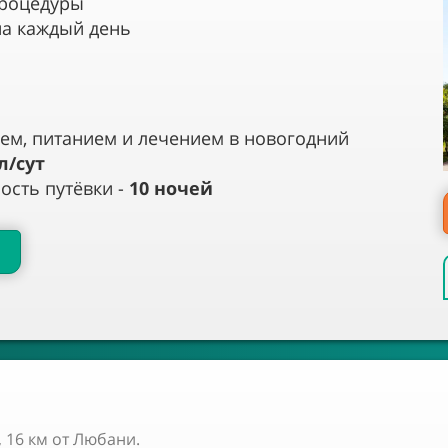
процедуры
на каждый день
ем, питанием и лечением в новогодний
л/сут
сть путёвки -
10
ночей
, 16 км от Любани.