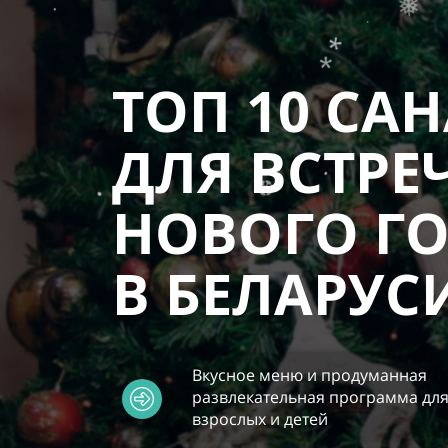
❅
.
*
.
ТОП 10 СА
❅
.
.
*
ДЛЯ ВСТР
*
НОВОГО Г
В БЕЛАРУС
.
❆
.
Вкусное меню и продуманная
развлекательная программа дл
взрослых и детей