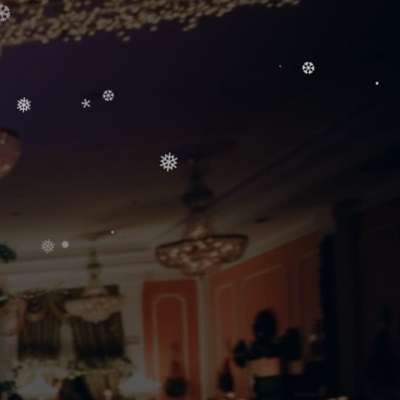
❆
*
❅
❆
❆
.
.
❅
❆
*
❅
.
❅
❅