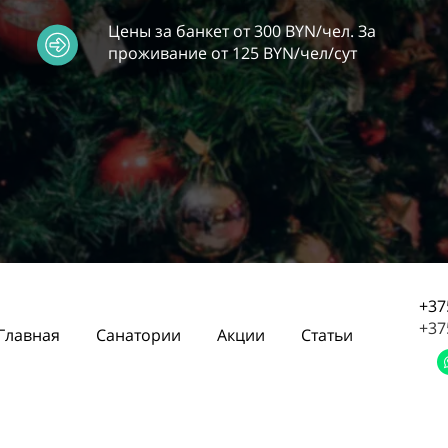
Цены за банкет от 300 BYN/чел. За
проживание от 125 BYN/чел/сут
+37
+37
Главная
Санатории
Акции
Статьи